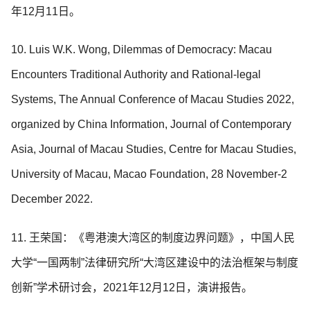
年12月11日。
10. Luis W.K. Wong, Dilemmas of Democracy: Macau
Encounters Traditional Authority and Rational-legal
Systems, The Annual Conference of Macau Studies 2022,
organized by China Information, Journal of Contemporary
Asia, Journal of Macau Studies, Centre for Macau Studies,
University of Macau, Macao Foundation, 28 November-2
December 2022.
11. 王荣国：《粤港澳大湾区的制度边界问题》，中国人民
大学“一国两制”法律研究所“大湾区建设中的法治框架与制度
创新”学术研讨会，2021年12月12日，演讲报告。