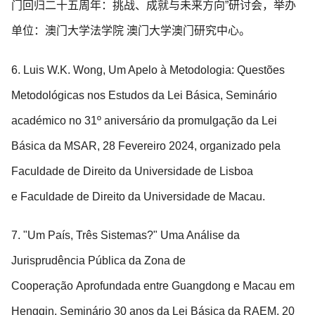
门回归二十五周年：挑战、成就与未来方向”研讨会，举办
单位：澳门大学法学院 澳门大学澳门研究中心。
6. Luis W.K. Wong, Um Apelo à Metodologia: Questões
Metodológicas nos Estudos da Lei Básica, Seminário
académico no 31º aniversário da promulgação da Lei
Básica da MSAR, 28 Fevereiro 2024, organizado pela
Faculdade de Direito da Universidade de Lisboa
e Faculdade de Direito da Universidade de Macau.
7. "Um País, Três Sistemas?" Uma Análise da
Jurisprudência Pública da Zona de
Cooperação Aprofundada entre Guangdong e Macau em
Hengqin, Seminário 30 anos da Lei Básica da RAEM, 20