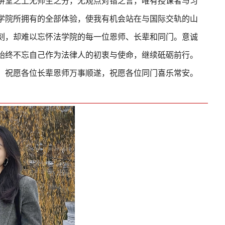
讲堂之上无师生之分，无观点对错之言，唯有授课者与习
学院所拥有的全部体验，使我有机会站在与国际交轨的山
刻，却难以忘怀法学院的每一位恩师、长辈和同门。意诚
始终不忘自己作为法律人的初衷与使命，继续砥砺前行。
，祝愿各位长辈恩师万事顺遂，祝愿各位同门喜乐常安。