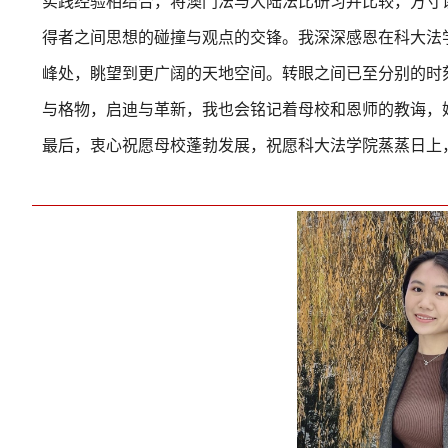
实践经验相结合，将澳门法与大陆法比研习并比较，方寸
得者之间思想的碰撞与观点的交锋。我深深感恩在科大法
峰处，眺望到更广阔的天地空间。转眼之间已至分别的时
与格物，启迪与革新，我也会铭记着母校和恩师的教诲，
最后，衷心祝愿母校蓬勃发展，祝愿科大法学院蒸蒸日上