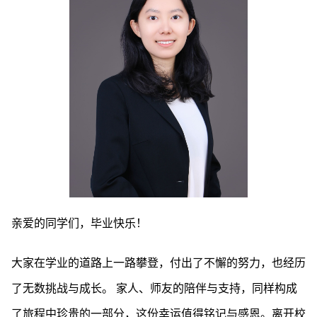
亲爱的同学们，毕业快乐！
大家在学业的道路上一路攀登，付出了不懈的努力，也经历
了无数挑战与成长。 家人、师友的陪伴与支持，同样构成
了旅程中珍贵的一部分，这份幸运值得铭记与感恩。离开校