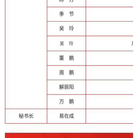
季 节
吴 玲
广
吴 玲
董 鹏
周 鹏
解辰阳
万 鹏
秘书长
易在成