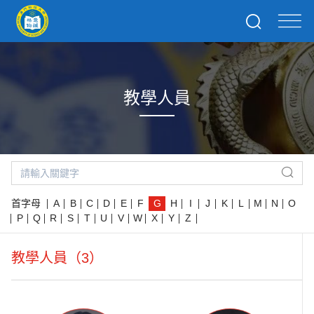
教學人員
首字母
A
B
C
D
E
F
G
H
I
J
K
L
M
N
O
P
Q
R
S
T
U
V
W
X
Y
Z
教學人員（3）