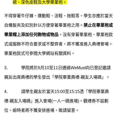
裙、深色皮鞋及大學畢業袍。
不得穿著牛仔褲、運動鞋、涼鞋、拖鞋等。學生亦應於當天
自備髮夾及扣別針以方便穿著畢業袍之用。
禁止在畢業袍或
畢業帽上添加任何飾物或物品
。沒有穿著畢業袍、畢業袍款
式或服飾不符合要求或不整齊者，將不獲准進入典禮會場。
畢業袍款式可參閱大學網站有關資料。
3. 學院將於6月10至11日通過WeMust向已登記邀請
親友出席典禮的學生發出「學院畢業典禮-親友入場碼」。
4. 請學生親友於當天15:00至15:15憑「學院畢業典
禮-親友入場碼」進入會場(一人一碼進場)。觀禮券不設劃
位，逾時者將不獲安排進場，敬請留意。