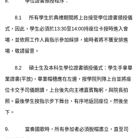
8. 學位證書頒授程序：
8.1 所有學生於典禮期間將上台接受學位證書頒授儀
式，因此，學生必須於13:30至14:00持座位卡按時進入會
場，並依照工作人員指示參加綵排，逾時者將不獲安排進
場，敬請留意。
8.2 碩士生及本科生學位證書頒授儀式：學生手拿畢
業證書(平放)，畢業帽穗應在左邊，按學院列隊上台並將座
位卡交予司儀朗讀，上台後先向主禮嘉賓鞠躬，與院長拍
照。最後學生按指示步下舞台，有序地返回座位，然後坐
下。
9. 當奏國歌時，所有參加者必須脫帽肅立，直至司