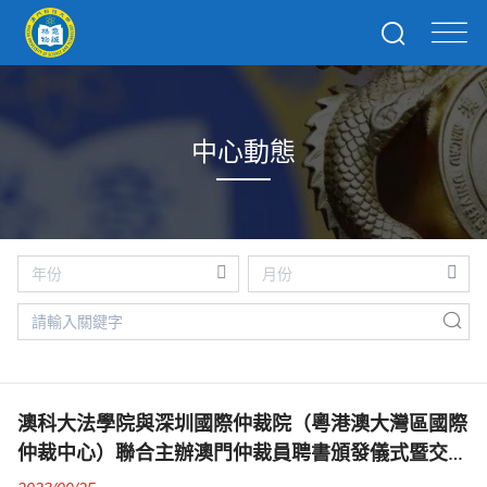
中心動態
澳科大法學院與深圳國際仲裁院（粵港澳大灣區國際
仲裁中心）聯合主辦澳門仲裁員聘書頒發儀式暨交流
活動