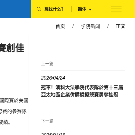
想找什么？
简体
首页
/
学院新闻
/
正文
賽創佳
上一篇
2026/04/24
冠軍！澳科大法學院代表隊於第十三屆
亞太地區企業併購模擬競賽勇奪桂冠
ion）國際賽於美國
際賽的參賽隊
下一篇
成績。