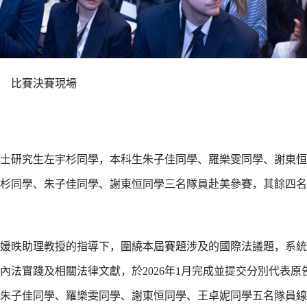
比賽決賽現場
士研究生左宇杉同學，本科生朱子佳同學、羅樂雯同學、謝東恒
杉同學、朱子佳同學、謝東恒同學三名隊員赴美參賽，其餘四名
在段媛昳助理教授的指導下，圍繞本屆賽題涉及的國際法議題，系
法實踐及相關法律文獻，於2026年1月完成並提交分別代表原
朱子佳同學、羅樂雯同學、謝東恒同學、王卓妮同學五名隊員線