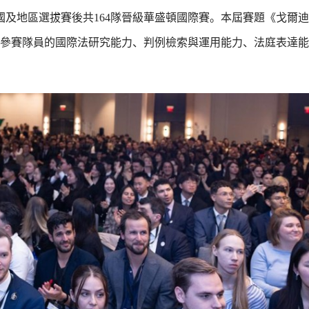
各國及地區選拔賽後共164隊晉級華盛頓國際賽。本屆賽題《戈爾
參賽隊員的國際法研究能力、判例檢索與運用能力、法庭表達能