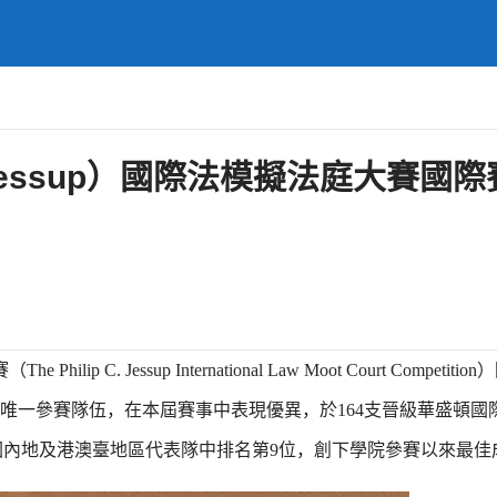
essup）國際法模擬法庭大賽國際
 C. Jessup International Law Moot Court Competit
唯一參賽隊伍，在本屆賽事中表現優異，於164支晉級華盛頓國
賽的中國內地及港澳臺地區代表隊中排名第9位，創下學院參賽以來最佳