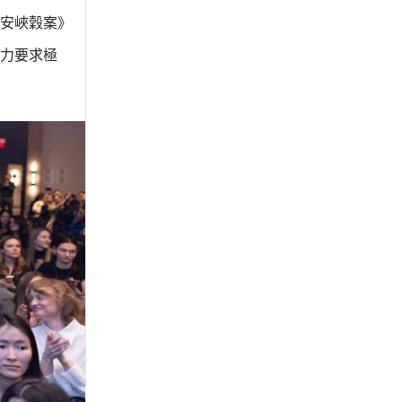
迪安峽穀案》
力要求極