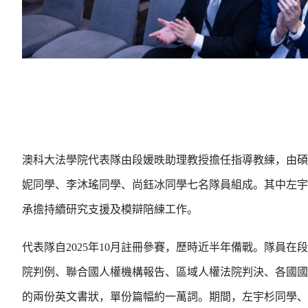
澳科大法學院代表隊由段媛昳助理教授擔任指導教練，由碩
妮同學、李沐瑤同學、尚鈺冰同學七名隊員組成。其中左宇
承擔持續研究支援及模辯陪練工作。
代表隊自2025年10月註冊參賽，歷時近半年備戰。隊員
院判例、聯合國人權機構報告、區域人權法院判決、各國國內
的兩份英文書狀，單份篇幅約一萬詞。期間，左宇杉同學、