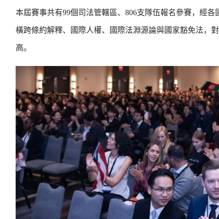
本屆賽事共有99個司法管轄區、806支隊伍報名參賽，經
橫跨條約解釋、國際人權、國際法淵源論與國家豁免法，對
高。