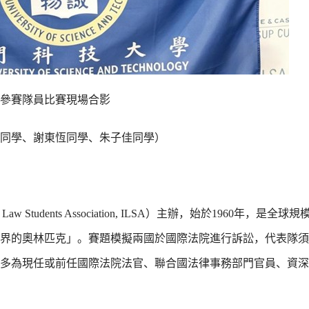
參賽隊員比賽現場合影
同學、謝東恆同學、朱子佳同學）
 Students Association, ILSA）主辦，始於1960年，是全
界的奧林匹克」。賽題模擬兩國於國際法院進行訴訟，代表隊須
多為現任或前任國際法院法官、聯合國法律事務部門官員、資深