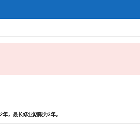
2
年
，最长修业期限为
3
年。