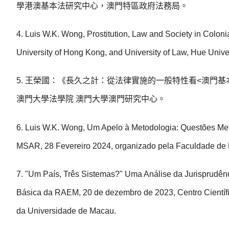
學港澳基本法研究中心，澳門特區政府法務局。
4. Luis W.K. Wong, Prostitution, Law and Society in Colon
University of Hong Kong, and University of Law, Hue Univer
5. 王榮國：《長久之計：從法律實施的一般特性看<澳門基
澳門大學法學院 澳門大學澳門研究中心。
6. Luis W.K. Wong, Um Apelo à Metodologia: Questões Met
MSAR, 28 Fevereiro 2024, organizado pela Faculdade de D
7. "Um País, Três Sistemas?" Uma Análise da Jurisprudê
Básica da RAEM, 20 de dezembro de 2023, Centro Científic
da Universidade de Macau.