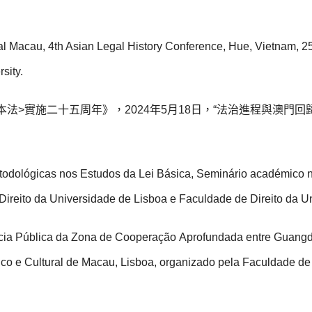
ial Macau, 4th Asian Legal History Conference, Hue, Vietnam, 25
sity.
本法>實施二十五周年》，2024年5月18日，“法治進程與澳
odológicas nos Estudos da Lei Básica, Seminário académico n
ireito da Universidade de Lisboa e Faculdade de Direito da U
ncia Pública da Zona de Cooperação Aprofundada entre Guang
o e Cultural de Macau, Lisboa, organizado pela Faculdade de 