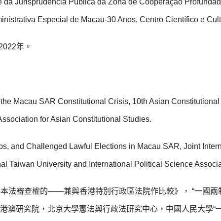
se da Jurisprudência Pública da Zona de Cooperação Profun
inistrativa Especial de Macau-30 Anos, Centro Científico e Cu
022年。
n the Macau SAR Constitutional Crisis, 10th Asian Constituti
ssociation for Asian Constitutional Studies.
oups, and Challenged Lawful Elections in Macau SAR, Joint Int
nal Taiwan University and International Political Science Asso
本法審查權的——兼與香港特別行政區法院作比較》， “一國兩制
港澳研究院，北京大學憲法與行政法研究中心，中國人民大學“