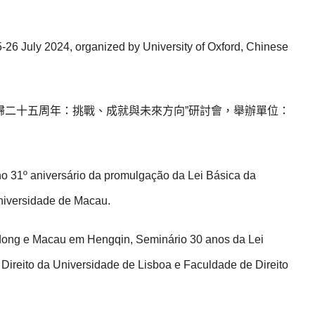
-26 July 2024, organized by University of Oxford, Chinese
門回歸二十五周年：挑戰、成就與未來方向”研討會，舉辦單位：
o 31º aniversário da promulgação da Lei Básica da
niversidade de Macau.
dong e Macau em Hengqin, Seminário 30 anos da Lei
Direito da Universidade de Lisboa e Faculdade de Direito