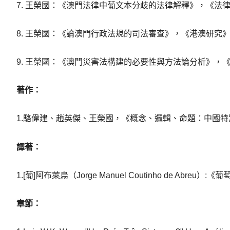
7. 王榮國：《澳門法律中葡文本分歧的法律解釋》，《法律方
8. 王榮國：《論澳門行政法規的司法審查》，《港澳研究》2
9. 王榮國：《澳門災害法構建的必要性與方法論分析》，《
著作：
1.駱偉建、趙英傑、王榮國，《概念、邏輯、命題：中國特
譯著：
1.[葡]阿布萊烏（Jorge Manuel Coutinho de
章節：