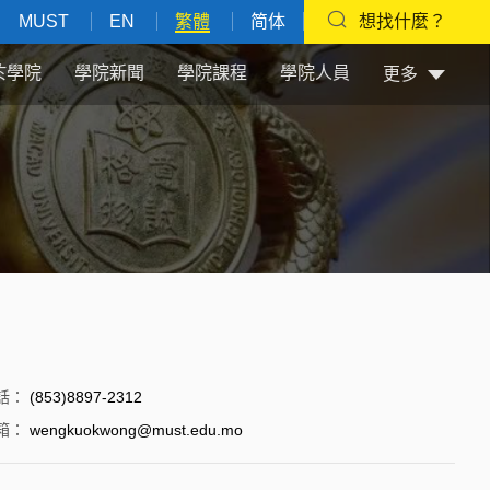
MUST
EN
繁體
简体
想找什麼？
於學院
學院新聞
學院課程
學院人員
更多
話
：
(853)8897-2312
箱
：
wengkuokwong@must.edu.mo