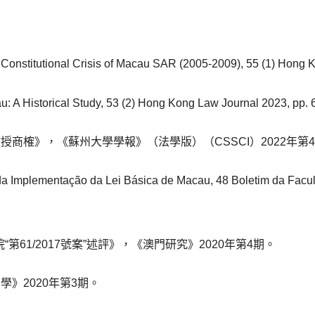
e Constitutional Crisis of Macau SAR (2005-2009), 55 (1) Hong 
u: A Historical Study, 53 (2) Hong Kong Law Journal 2023, pp.
授商榷》，《蘇州大學學報》（法學版）（CSSCI）2022年第
da Implementação da Lei Básica de Macau, 48 Boletim da Facul
第61/2017號案”述評》，《澳門研究》2020年第4期。
》2020年第3期。