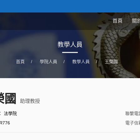
首頁
關
教學人員
首頁
/
學院人員
/
教學人員
/
王榮國
榮國
助理教授
：
法學院
聯繫電
R776
電子信