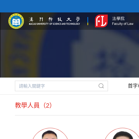
首字
教學人員（2）