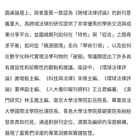
圓桌論壇上，與會嘉賓一致認為《跨域法律評論》的創刊意
義重大，為跨域法律的研究提供了非常優秀的學術交流與成
果分享平台，並圍繞期刊如何在「特色」與「綜合」之間尋
求平衡；如何從「稿源困境」走向「學術引領」，以及如何
在數字化時代實現法學刊物的「破圈」等議題提出了許多具
有建設性和前瞻性的觀點和建議。座談中，《環球法律評
論》謝增毅主編、《科技與法律》宋偉主編、《環球法律評
論》董坤副主編、《人大複印報刊資料》王立君編審、《澳
門研究》林玉鳳主編、南京大學法學院彭岳院長、華東政法
大學國際法學院杜濤院長、青島大學法學院蔡穎雯院長紛紛
發表真知灼見，通過對辦刊定位、選題及編研的深度解構，
展現了嘉賓們深邃的專業洞察與實踐智慧。