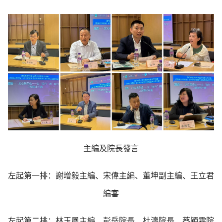
主編及院長發言
左起第一排：謝增毅主編、宋偉主編、董坤副主編、王立君
編審
左起第二排：林玉鳳主編、彭岳院長、杜濤院長、蔡穎雯院