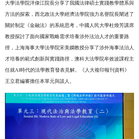
大學法學院泮偉江院長分享了我國法律碩士實踐教學體系與
方法的探索，西北政法大學經濟法學院強力名譽院長闡述了
關於制定《金融法》的系統思考，中國人民大學杜煥芳講席
教授探討了面向國家戰略需求培養涉外法治人才的重要路
徑，上海海事大學法學院宋美嫻教授分享了涉外海事法治人
才培養的範式創新與實踐路徑，澳科大法學院牟效波課程主
任就AI時代的法學教育發表見解。《人大複印報刊資料》
王立君編審擔任本單元與談人。