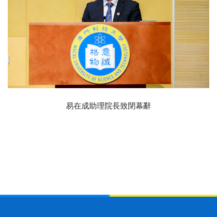
易在成助理院長致閉幕辭