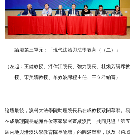
論壇第三單元：「現代法治與法學教育（（二）」
（左起：王健教授、泮偉江院長、強力院長、杜煥芳講席教
授、宋美嫻教授、牟效波課程主任、王立君編審）
論壇最後，澳科大法學院助理院長易在成教授致閉幕辭。易
在成助理院長感謝各位專家學者齊聚澳門，共同見證「第五
屆內地與港澳法學教育院長論壇」的圓滿舉辦，以及《跨域