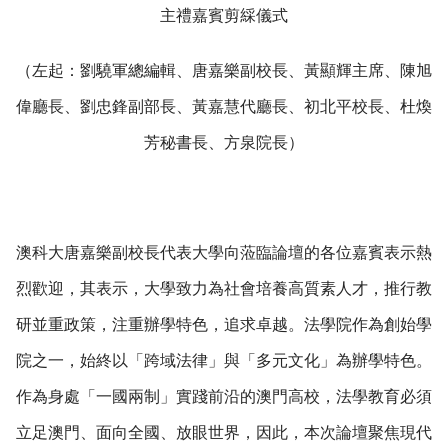
主禮嘉賓剪綵儀式
（左起：劉驍軍總編輯、唐嘉樂副校長、黃顯輝主席、陳旭
偉廳長、劉忠鋒副部長、黃嘉慧代廳長、初北平校長、杜煥
芳秘書長、方泉院長）
澳科大唐嘉樂副校長代表大學向蒞臨論壇的各位嘉賓表示熱
烈歡迎，其表示，大學致力為社會培養高質素人才，推行教
研並重政策，注重辦學特色，追求卓越。法學院作為創始學
院之一，始終以「跨域法律」與「多元文化」為辦學特色。
作為身處「一國兩制」實踐前沿的澳門高校，法學教育必須
立足澳門、面向全國、放眼世界，因此，本次論壇聚焦現代