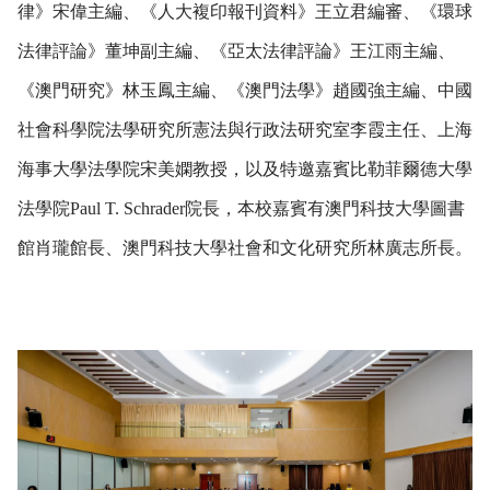
律》宋偉主編、《人大複印報刊資料》王立君編審、《環球
法律評論》董坤副主編、《亞太法律評論》王江雨主編、
《澳門研究》林玉鳳主編、《澳門法學》趙國強主編、中國
社會科學院法學研究所憲法與行政法研究室李霞主任、上海
海事大學法學院宋美嫻教授，以及特邀嘉賓比勒菲爾德大學
法學院Paul T. Schrader院長，本校嘉賓有澳門科技大學圖書
館肖瓏館長、澳門科技大學社會和文化研究所林廣志所長。