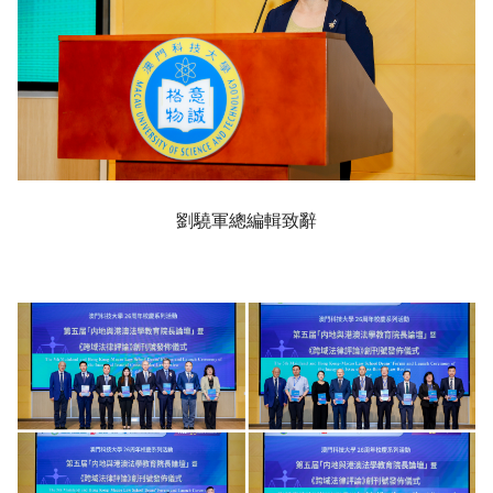
劉驍軍總編輯致辭