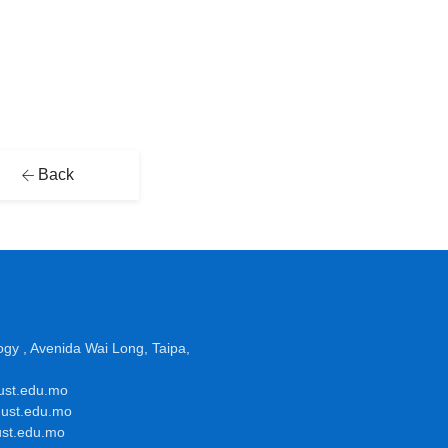
Back
gy , Avenida Wai Long, Taipa,
must.edu.mo
@must.edu.mo
must.edu.mo