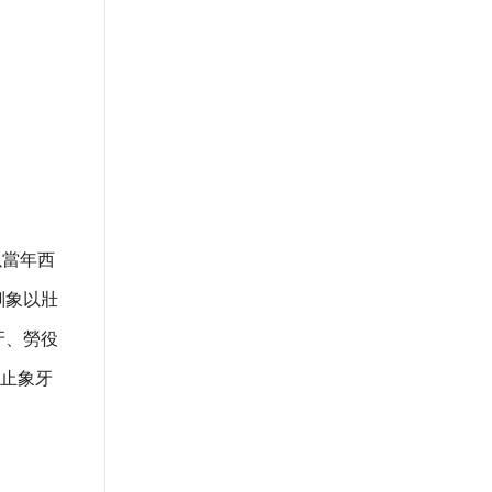
以當年西
馴象以壯
牙、勞役
止象牙