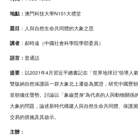
地點：
澳門科技大學N101大禮堂
題目
：人與自然生命共同體的大象之思
講者
：郝時遠（中國社會科學院學部委員）
語言：
普通話
提要
：以2021年4月習近平總書記在「世界地球日”領導
雙版納自然保護區一群大象北上遷徙為實證，研究中國歷朝
皇朝儀仗聲勢。討論以「象齒焚身”為代表的人與動物關係
大象的問題，論述新時代構建人與自然生命共同體、保護瀕
交易的措施及其啟示。
主辦：