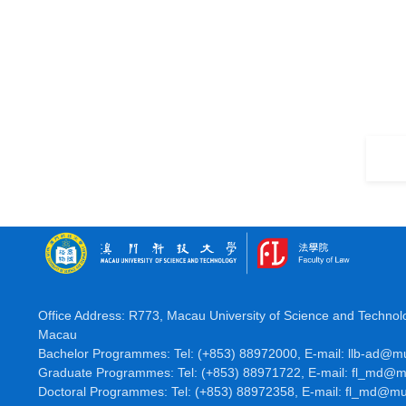
Office Address:
R773, Macau University of Science and Technolo
Macau
Bachelor Programmes:
Tel: (+853) 88972000,
E-mail:
llb-ad@
Graduate Programmes:
Tel: (+853) 88971722,
E-mail: fl_md
Doctoral Programmes:
Tel: (+853) 88972358,
E-mail: fl_md@