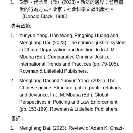
彭靜、代孟良（譯）(2023)。執法的邊界：警察慣
常的行為方式。北京：社會科學文獻出版社。
（Donald Black, 1980）
專著章節:
Yunyun Yang, Han Wang, Pingping Huang and
Mengliang Dai. (2023). The criminal justice system
in China: Organization and function. In In J. M.
Mbuba (Ed.), Comparative Criminal Justice:
International Trends and Practices (pp. 79-105).
Rowman & Littlefield Publishers.
Mengliang Dai and Yunyun Yang. (2021). The
Chinese police: Structure, police-public relations
and deviance. In J. M. Mbuba (Ed.), Global
Perspectives in Policing and Law Enforcement
(pp. 153-169). Rowman & Littlefield Publishers.
書評：
Mengliang Dai. (2023). Review of Adam K. Ghazi-