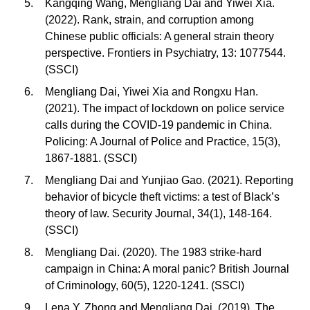
Kangqing Wang, Mengliang Dai and Yiwei Xia.
(2022). Rank, strain, and corruption among
Chinese public officials: A general strain theory
perspective. Frontiers in Psychiatry, 13: 1077544.
(SSCI)
Mengliang Dai, Yiwei Xia and Rongxu Han.
(2021). The impact of lockdown on police service
calls during the COVID-19 pandemic in China.
Policing: A Journal of Police and Practice, 15(3),
1867-1881. (SSCI)
Mengliang Dai and Yunjiao Gao. (2021). Reporting
behavior of bicycle theft victims: a test of Black’s
theory of law. Security Journal, 34(1), 148-164.
(SSCI)
Mengliang Dai. (2020). The 1983 strike-hard
campaign in China: A moral panic? British Journal
of Criminology, 60(5), 1220-1241. (SSCI)
Lena Y. Zhong and Mengliang Dai. (2019). The