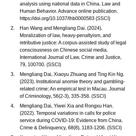
analysis using national data in China. Law and
Human Behavior. Advance online publication.
https://doi.org/10.1037/lhb0000583 (SSCI)
Han Wang and Mengliang Dai. (2024).
Moralization of law, heavy-penaltyism, and
retributive justice: A corpus-assisted study of legal
consciousness on Chinese social media.
International Journal of Law, Crime and Justice,
79, 100700. (SSCI)
Mengliang Dai, Xiaoyu Zhuang and Ting Kin Ng.
(2023). Institutional anomie theory and gambling-
related crime: An empirical test in Macau. Journal
of Criminology, 56(2-3), 335-358. (SSCI)
Mengliang Dai, Yiwei Xia and Rongxu Han.
(2022). Temporal variations in calls for police
service during COVID-19: Evidence from China.
Crime & Delinquency, 68(8), 1183-1206. (SSCI)