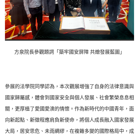
方泉院長參觀題詞「築牢國安屏障 共繪發展藍圖」
參展的法學院同學認為，本次觀展增強了自身的法律意識與
國家歸屬感，體會到國家安全與個人發展、社會繁榮息息相
關，更厚植了愛國愛澳的情懷。作為新時代的中國青年，面
向新起點、新徵程應肩負新使命，將個人成長融入國家發展
大局，居安思危、未雨綢繆，在複雜多變的國際格局中，成