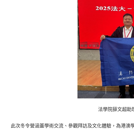
法學院薛文超助
此次冬令營涵蓋學術交流、參觀拜訪及文化體驗，為港澳