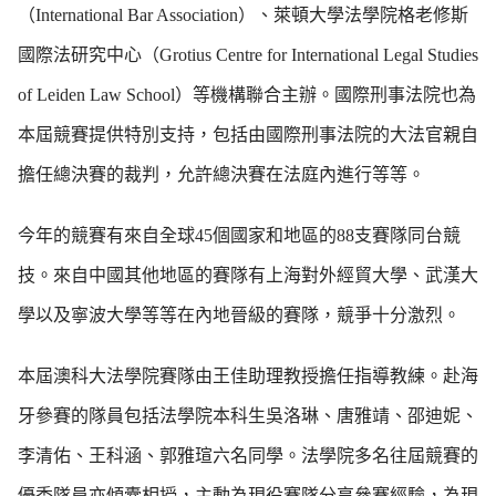
（International Bar Association）、萊頓大學法學院格老修斯
國際法研究中心（Grotius Centre for International Legal Studies
of Leiden Law School）等機構聯合主辦。國際刑事法院也為
本屆競賽提供特別支持，包括由國際刑事法院的大法官親自
擔任總決賽的裁判，允許總決賽在法庭內進行等等。
今年的競賽有來自全球45個國家和地區的88支賽隊同台競
技。來自中國其他地區的賽隊有上海對外經貿大學、武漢大
學以及寧波大學等等在內地晉級的賽隊，競爭十分激烈。
本屆澳科大法學院賽隊由王佳助理教授擔任指導教練。赴海
牙參賽的隊員包括法學院本科生吳洛琳、唐雅靖、邵迪妮、
李清佑、王科涵、郭雅瑄六名同學。法學院多名往屆競賽的
優秀隊員亦傾囊相授，主動為現役賽隊分享參賽經驗，為現