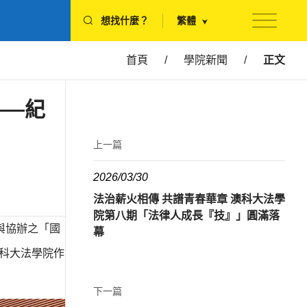
想找什麼？
繁體
首頁
/
學院新聞
/
正文
——紀
上一篇
2026/03/30
法治薪火相傳 共譜青春華章 澳科大法學
院第八期「法律人成長『技』」圓滿落
與協辦之「國
幕
科大法學院作
下一篇