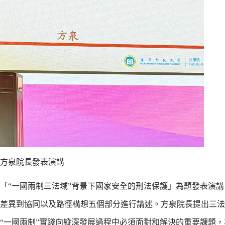
方泉院長發表演講
「“一國兩制三法域”背景下國家安全的刑法保護」為題發表演講
差異到協同以及路徑構想五個部分進行講述。方泉院長提出三法
“一國兩制”實踐向縱深發展過程中必須面對和解決的重要課題，