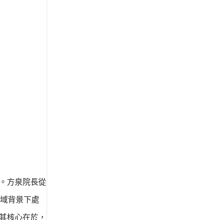
。方泉院長從
域背景下處
其核心在於，