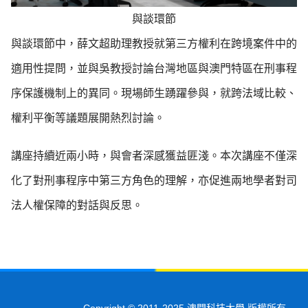
與談環節
與談環節中，薛文超助理教授就第三方權利在跨境案件中的
適用性提問，並與吳教授討論台灣地區與澳門特區在刑事程
序保護機制上的異同。現場師生踴躍參與，就跨法域比較、
權利平衡等議題展開熱烈討論。
講座持續近兩小時，與會者深感獲益匪淺。本次講座不僅深
化了對刑事程序中第三方角色的理解，亦促進兩地學者對司
法人權保障的對話與反思。