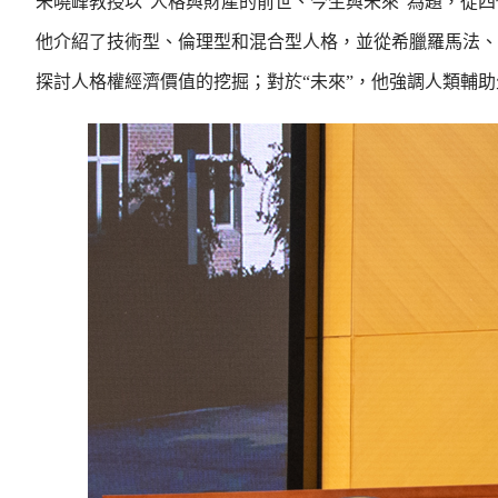
朱曉峰教授以“人格與財產的前世、今生與未來”為題，從
他介紹了技術型、倫理型和混合型人格，並從希臘羅馬法、康德
探討人格權經濟價值的挖掘；對於“未來”，他強調人類輔