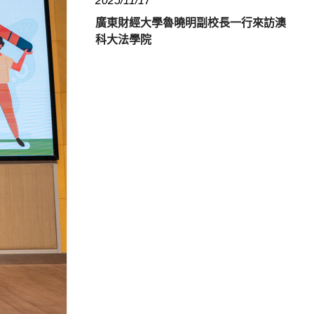
2025/11/17
廣東財經大學魯曉明副校長一行來訪澳
科大法學院