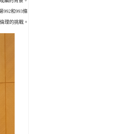
成編的背景。
92和993條
會倫理的挑戰。