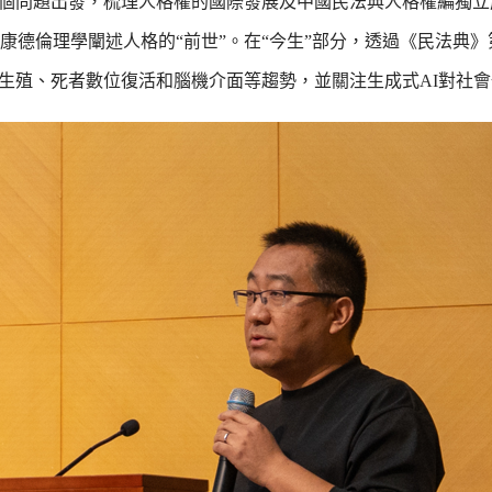
四個問題出發，梳理人格權的國際發展及中國民法典人格權編獨立
倫理學闡述人格的“前世”。在“今生”部分，透過《民法典》第9
助生殖、死者數位復活和腦機介面等趨勢，並關注生成式AI對社