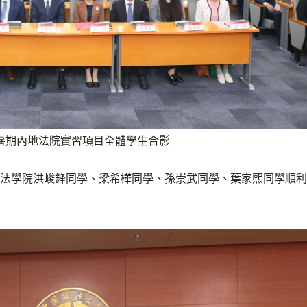
生暑期內地法院實習項目全體學生合影
法學院洪峻鋒同學、梁希樺同學、孫崇武同學、葉家熙同學順利