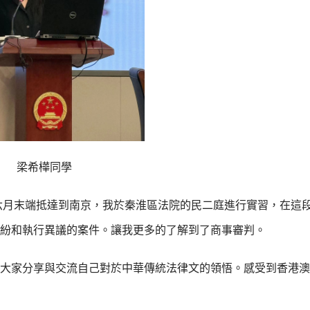
梁希樺同學
六月末端抵達到南京，我於秦淮區法院的民二庭進行實習，在這
紛和執行異議的案件。讓我更多的了解到了商事審判。
大家分享與交流自己對於中華傳統法律文的領悟。感受到香港澳