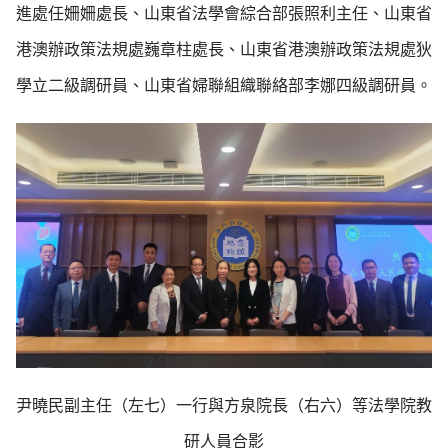
進處任姍姍處長、山東省法學會綜合部張照利主任、山東省
港澳辦政策法規處巍章柱處長、山東省港澳辦政策法規處狄
學立二級調研員、山東省婦聯組織聯絡部李娜四級調研員。
尹曉民副主任（左七）一行與方泉院長（右六）等法學院教
研人員合影