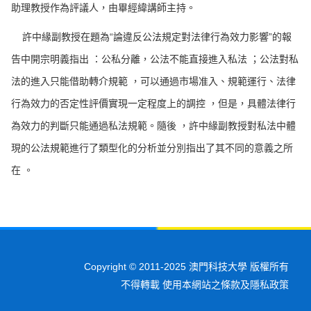
助理教授作為評議人，由畢經緯講師主持。
許中緣副教授在題為“論違反公法規定對法律行為效力影響”的報
告中開宗明義指出 ：公私分離，公法不能直接進入私法 ；公法對私
法的進入只能借助轉介規範 ，可以通過市場准入、規範運行、法律
行為效力的否定性評價實現一定程度上的調控 ，但是，具體法律行
為效力的判斷只能通過私法規範。隨後 ，許中緣副教授對私法中體
現的公法規範進行了類型化的分析並分別指出了其不同的意義之所
在 。
Copyright © 2011-2025 澳門科技大學 版權所有
不得轉載 使用本網站之條款及隱私政策