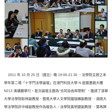
2011 年 10 月 25 日（週五）晚 19:00-21:30 ，法學院主辦之本
學年第二場「十字門法學論壇」在澳門科技大學 N 座圖書館大樓
N213 演講廳舉行。是次論壇主題為“合同自由與管制” ，邀請了清華
大學法學院耿林副教授、暨南大學人文學院鐘瑞棟副教授 、湖南大
學法學院許中緣副教授作為報告人，法學院黃明健副教授 、葉再興