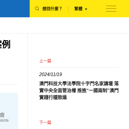
想找什麼？
繁體
案例
上一篇
2024/11/19
澳門科技大學法學院十字門名家講壇 落
實中央全面管治權 推進“一國兩制”澳門
實踐行穩致遠
下一篇