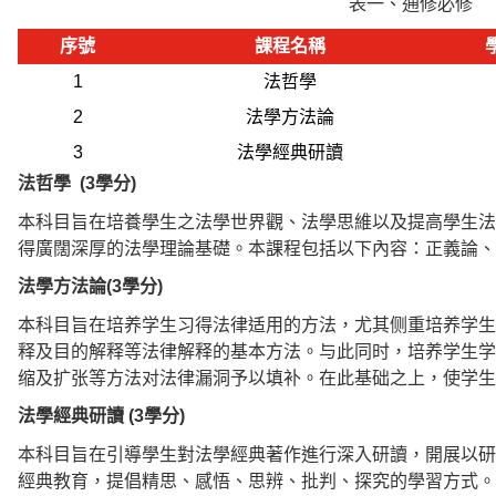
表一、通修必修
序號
課程名稱
1
法哲學
2
法學方法論
3
法學經典研讀
法哲學 (3學分)
本
科目
旨在培養學生之法學世界觀、法學思維以及提高學生法
得廣闊深厚的法學理論基礎。本課程包括以下內容：正義論、
法學方法論(3學分)
本科目旨在培养学生习得法律适用的方法，尤其侧重培养学生
释及目的解释等法律解释的基本方法。与此同时，培养学生学
缩及扩张等方法对法律漏洞予以填补。在此基础之上，使学生
法學經典
研
讀
(3學分)
本科目旨在引導學生對法學經典著作進行深入研讀，開展以研
經典教育，提倡精思、感悟、思辨、批判、探究的學習方式。