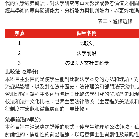
代的法學經典研讀；對法學研究有重大影響或參考價值之相關
經典學術的原典閱讀能力、分析能力與批判能力，以更好地滿
表二、通修選修
序號
課程名稱
1
比較法
2
法學前沿
3
法律與人文社會科學
比較法 (2學分)
本
科目
主要目的是使學生能對比較法學本身的方法和理論，對
流變與影響，以及對在法律歷史、法律理論和部門法研究中比
習和理解。課程主要內容包括：比較法學研究的發展歷史和現
較法和法律文化比較；世界主要法律體系（主要指英美法系和
律制度在宏觀和微觀層面的同異比較。
法學前沿
(2學分)
本科目旨在通過專題講授的形式，使學生能理解公法領域、私
討論性的、開創性的前沿理論，以培養博士生開創性及前瞻性