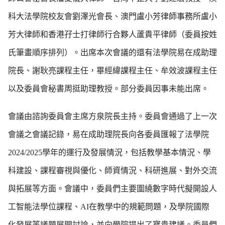
科大法學院校友會劉澤光會長、澳門盧小芳律師事務所盧小
芳大律師和香港孖士打律師行合夥人蘆貴平律師（委員按姓
氏筆畫順序排列）。出席本次會議的還有法學院易在成助理
院長、謝耿亮課程主任，畢經緯課程主任、牟效波課程主任
以及委員會秘書周挺助理教授。部分委員因事未能出席。
會議由諮詢委員會主席方泉院長主持。委員會通過了上一次
會議之會議記錄，易在成助理院長向各委員匯報了法學院
2024/2025學年的運行及發展情況，包括教學基本情況、學
科建設、課程審視與優化、師資情況、科研進展、對外交流
與拓展等方面。會議中，委員們主要圍繞數字時代擬開設人
工智能法學位課程、AI在教學中的規範問題，及學院國際
化發展等議題展開討論，並向學院提出了寶貴建議。委員們