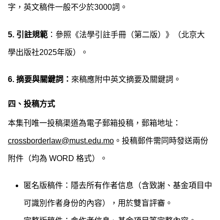
字，英文稿件一般不少於3000詞。
5.
引註規範
：參照《法學引註手冊（第二版）》（北京大
學出版社2025年版）。
6.
摘要與關鍵
詞
：
來稿應附中英文摘要及關鍵詞。
四、投稿方式
本集刊唯一投稿渠道為電子郵箱投稿，郵箱地址：
crossborderlaw@must.edu.mo
。投稿郵件需同時發送兩份
附件（均為 WORD 格式）。
匿名版稿件：隱去所有作者信息（含致謝、基金項目中
可識別作者身份的內容），用於雙盲評審。