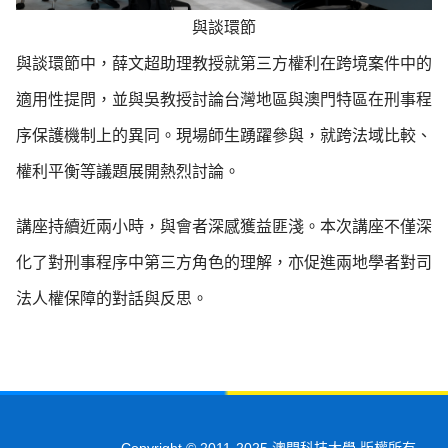
與談環節
與談環節中，薛文超助理教授就第三方權利在跨境案件中的
適用性提問，並與吳教授討論台灣地區與澳門特區在刑事程
序保護機制上的異同。現場師生踴躍參與，就跨法域比較、
權利平衡等議題展開熱烈討論。
講座持續近兩小時，與會者深感獲益匪淺。本次講座不僅深
化了對刑事程序中第三方角色的理解，亦促進兩地學者對司
法人權保障的對話與反思。