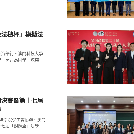
金法槌杯」模擬法
於上海舉行。澳門科技大學
學、高康為同學、陳奕潼
總決賽暨第十七屆
幕
學法學院學生會協辦、澳門
十七屆「觀應盃」法學論