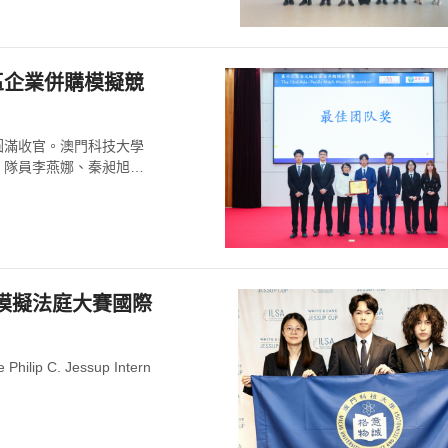
區企業併購模擬競
學圓滿收官。澳門科技大學
，隊員李燕娜、秦昶旭憑
法模擬法庭大賽國際
C. Jessup Intern