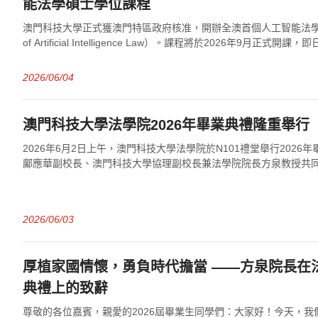
能法學碩士學位課程
澳門科技大學正式獲澳門特區政府核准，開辦全澳首個人工智能法學碩
of Artificial Intelligence Law）。課程將於2026年9月正式開課，即日
2026/06/04
澳門科技大學法學院2026年畢業典禮隆重舉行
2026年6月2日上午，澳門科技大學法學院於N101禮堂舉行2026
鄺應華副校長、澳門科技大學協理副校長兼法學院院長方泉教授共
士、法律碩士、刑事司法碩士、國...
2026/06/03
厚植家國情懷，勇負時代擔當 ——方泉院長在法
典禮上的致辭
尊敬的各位嘉賓，親愛的2026屆畢業生同學們：大家好！今天，