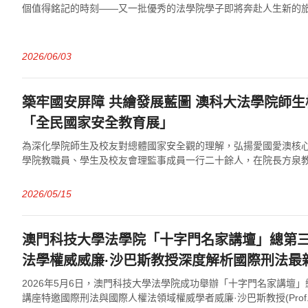
個值得銘記的時刻——又一批優秀的法學院學子即將奔赴人生新的
學院全體教職員，向每一位畢業生表示最...
2026/06/03
築牢國安屏障 共繪發展藍圖 澳科大法學院師生校
「全民國家安全教育展」
為深化學院師生及校友對總體國家安全觀的理解，弘揚愛國愛澳核
學院教職員、學生及校友會理監事成員一行二十餘人，在院長方泉教授
月14日參觀了2026年「全民國家...
2026/05/15
澳門科技大學法學院「十字門名家講壇」總第
法學權威威廉·沙巴斯教授深度解析國際刑法最
2026年5月6日，澳門科技大學法學院成功舉辦「十字門名家講壇
講座特邀國際刑法與國際人權法領域權威學者威廉·沙巴斯教授(Prof. Will