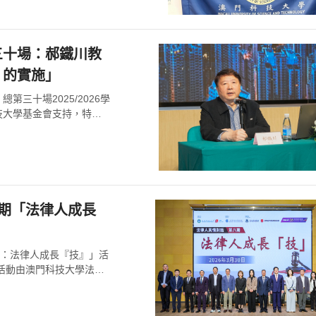
三十場：郝鐵川教
》的實施」
第三十場2025/2026學
技大學基金會支持，特邀
八期「法律人成長
）：法律人成長『技』」活
。本場活動由澳門科技大學法學