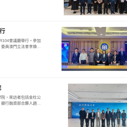
舉行
學R104會議廳舉行。參加
，委員澳門立法會李煥江
院
法學院，來訪者包括金杜公
、銀行融資部合夥人趙英